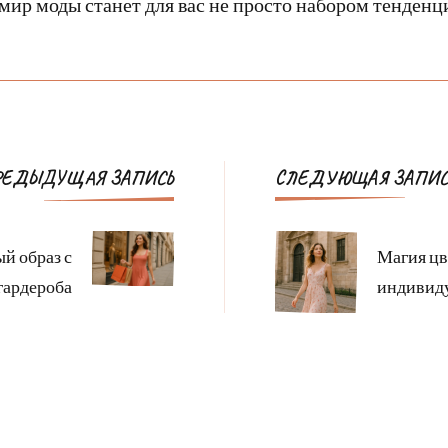
 мир моды станет для вас не просто набором тенденц
Навигация
РЕДЫДУЩАЯ ЗАПИСЬ
СЛЕДУЮЩАЯ ЗАПИС
по
записям
ый образ с
Магия цв
гардероба
индивиду