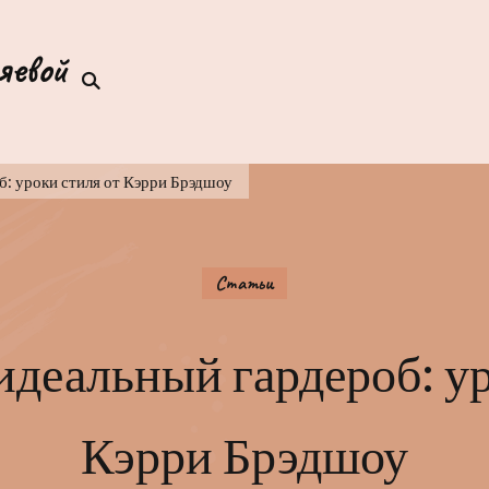
яевой
б: уроки стиля от Кэрри Брэдшоу
Статьи
 идеальный гардероб: ур
Кэрри Брэдшоу