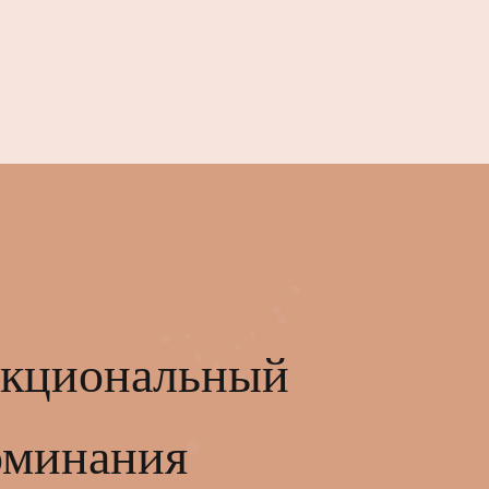
ункциональный
поминания