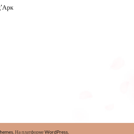
д’Арк
Themes
. На платформе
WordPress
.