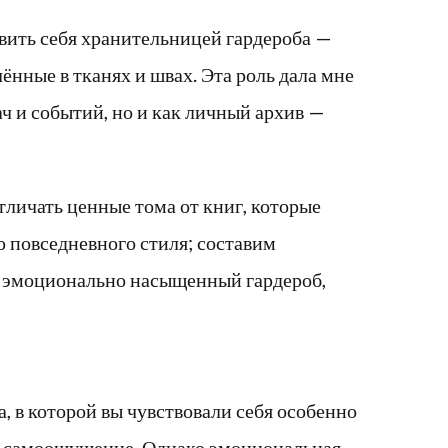
авить себя хранительницей гардероба —
ённые в тканях и швах. Эта роль дала мне
ач и событий, но и как личный архив —
тличать ценные тома от книг, которые
ю повседневного стиля; составим
й, эмоционально насыщенный гардероб,
а, в которой вы чувствовали себя особенно
ь самоощущение. Однако эмоциональная