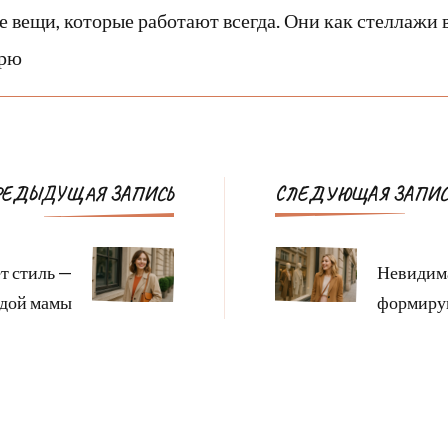
е вещи, которые работают всегда. Они как стеллажи 
брю
Навигация
РЕДЫДУЩАЯ ЗАПИСЬ
СЛЕДУЮЩАЯ ЗАПИС
по
записям
т стиль —
Невидима
одой мамы
формирую