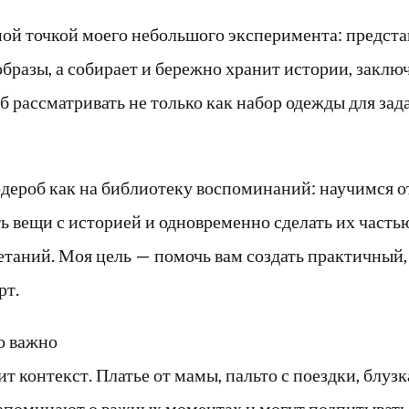
ной точкой моего небольшого эксперимента: предст
бразы, а собирает и бережно хранит истории, заключ
 рассматривать не только как набор одежды для зад
ардероб как на библиотеку воспоминаний: научимся о
ь вещи с историей и одновременно сделать их часть
четаний. Моя цель — помочь вам создать практичны
рт.
о важно
т контекст. Платье от мамы, пальто с поездки, блузк
 напоминают о важных моментах и могут подпитыват